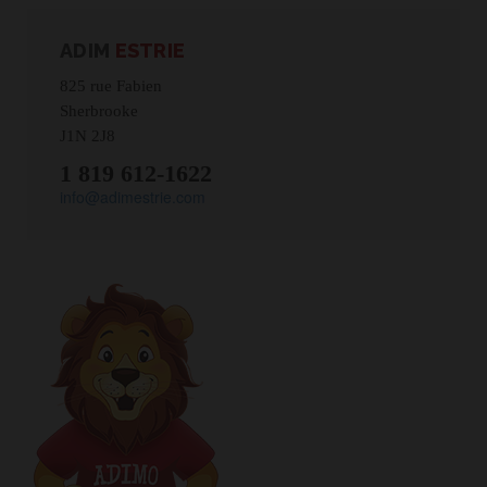
ADIM
ESTRIE
825 rue Fabien
Sherbrooke
J1N 2J8
1 819 612-1622
in
fo@adim
estrie.com