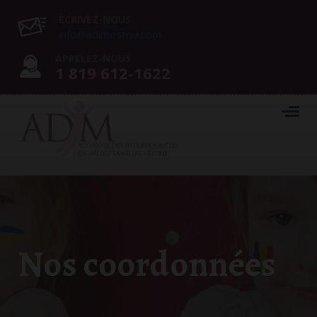
ÉCRIVEZ-NOUS
in
fo@adim
estrie.com
APPELEZ-NOUS
1 819 612-1622
Nos coordonnées